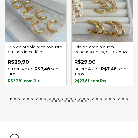
Trio de argola arco robusto
Trio de argola curva
em aço inoxidável
trançada em aço inoxidável
R$29,90
R$29,90
4
x
de
R$7,48
sem
4
x
de
R$7,48
sem
juros
juros
R$27,81
com
Pix
R$27,81
com
Pix