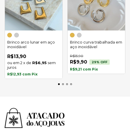
Brinco arco lunar em aço
Brinco curva trabalhada em
inoxidável
aço inoxidável
R$13,90
R$13,90
R$9,90
29
% OFF
2
x
de
R$6,95
sem
juros
R$9,21
com
Pix
R$12,93
com
Pix