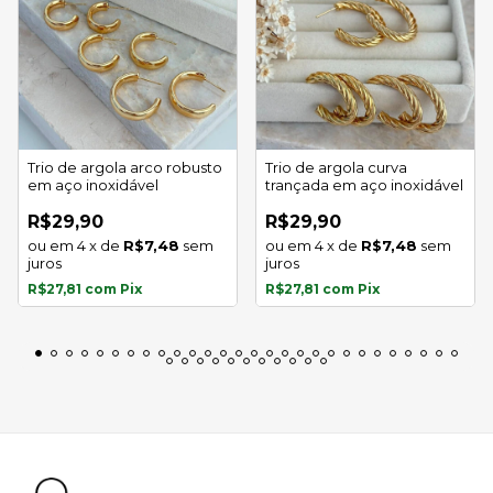
Trio de argola arco robusto
Trio de argola curva
em aço inoxidável
trançada em aço inoxidável
R$29,90
R$29,90
4
x
de
R$7,48
sem
4
x
de
R$7,48
sem
juros
juros
R$27,81
com
Pix
R$27,81
com
Pix