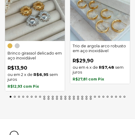
Trio de argola arco robusto
em aço inoxidável
Brinco girassol delicado em
aço inoxidável
R$29,90
4
x
de
R$7,48
sem
R$13,90
juros
2
x
de
R$6,95
sem
juros
R$27,81
com
Pix
R$12,93
com
Pix