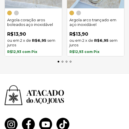
Argola coração aros
Argola arco trançado em
boleados aço inoxidável
aço inoxidável
R$13,90
R$13,90
2
x
de
R$6,95
sem
2
x
de
R$6,95
sem
juros
juros
R$12,93
com
Pix
R$12,93
com
Pix