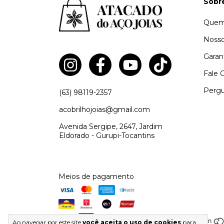
Sobr
Quem
Nosso
Garan
Fale 
Pergu
(63) 98119-2357
acobrilhojoias@gmail.com
Avenida Sergipe, 2647, Jardim
Eldorado - Gurupi-Tocantins
Meios de pagamento
Ao navegar por este site
você aceita o uso de cookies
para