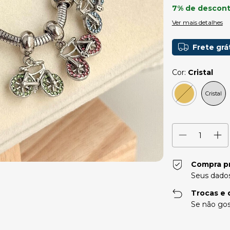
7% de descon
Ver mais detalhes
Frete grá
Cor:
Cristal
Cristal
Compra p
Seus dados
Trocas e 
Se não gos