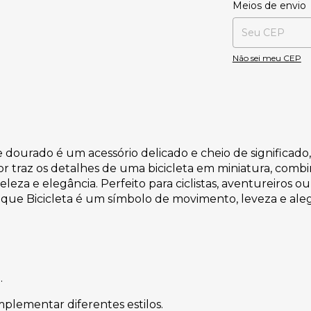
Entregas para o CE
Meios de envio
Não sei meu CEP
 dourado é um acessório delicado e cheio de significado,
r traz os detalhes de uma bicicleta em miniatura, combi
za e elegância. Perfeito para ciclistas, aventureiros 
que Bicicleta é um símbolo de movimento, leveza e aleg
.
mplementar diferentes estilos.