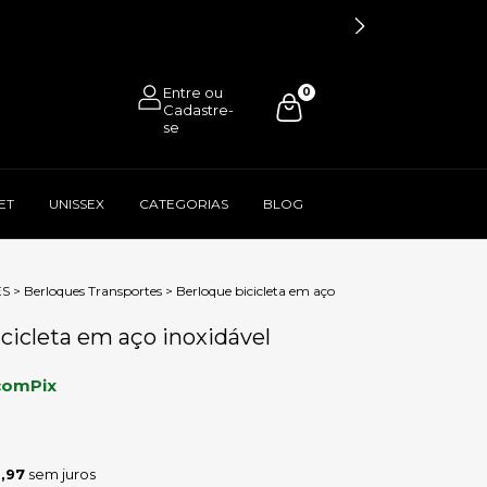
0
ET
UNISSEX
CATEGORIAS
BLOG
ES
>
Berloques Transportes
>
Berloque bicicleta em aço
cicleta em aço inoxidável
com
Pix
,97
sem juros