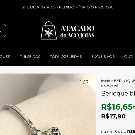
SITE DE ATACADO - PEDIDO MÍNIMO O R$200,00
QUES
PULSEIRAS
TORNOZELEIRAS
EXCLUSIVOS
OUTL
Início
>
BERLOQU
1
/
7
inoxidável
Berloque bi
R$16,65
R$17,90
3
x de
R$5