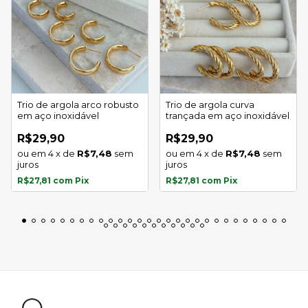
Trio de argola arco robusto
Trio de argola curva
em aço inoxidável
trançada em aço inoxidável
R$29,90
R$29,90
4
x
de
R$7,48
sem
4
x
de
R$7,48
sem
juros
juros
R$27,81
com
Pix
R$27,81
com
Pix