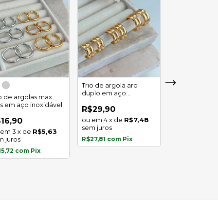
Trio de argola aro
duplo em aço
io de argolas max
Trio de argola 
inoxidável
as em aço inoxidável
em aço inoxid
R$29,90
4
x
de
R$7,48
16,90
R$16,90
sem juros
3
x
de
R$5,63
3
x
de
m juros
R$27,81
com
Pix
sem juros
15,72
com
Pix
R$15,72
com
P