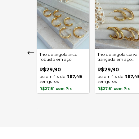
girassol luz
Trio de argola arco
Trio de argola curva
 em aço
robusto em aço
trançada em aço
l
inoxidável
inoxidável
0
R$29,90
R$29,90
x
de
R$5,97
4
x
de
R$7,48
4
x
de
R$7,4
s
sem juros
sem juros
com
Pix
R$27,81
com
Pix
R$27,81
com
Pix