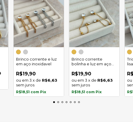
Brinco corrente e luz
Brinco corrente
Tr
em aço inoxidavel
bolinha e luz em aço
lis
inoxidavel
8
R$19,90
R$19,90
R$
3
x
de
R$6,63
3
x
de
R$6,63
sem juros
sem juros
se
R$18,51
com
Pix
R$18,51
com
Pix
R$