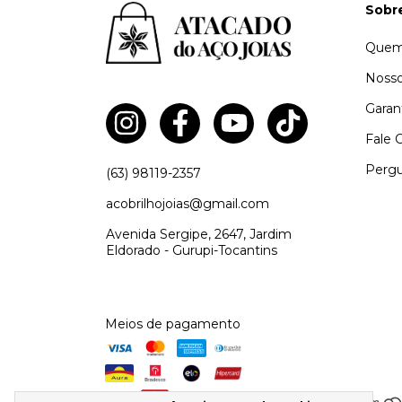
Sobr
Quem
Nosso
Garan
Fale 
Pergu
(63) 98119-2357
acobrilhojoias@gmail.com
Avenida Sergipe, 2647, Jardim
Eldorado - Gurupi-Tocantins
Meios de pagamento