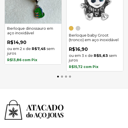
Berloque dinossauro em
aço inoxidável
Berloque baby Groot
(tronco) em aço inoxidável
R$14,90
2
x
de
R$7,45
sem
R$16,90
juros
3
x
de
R$5,63
sem
R$13,86
com
Pix
juros
R$15,72
com
Pix