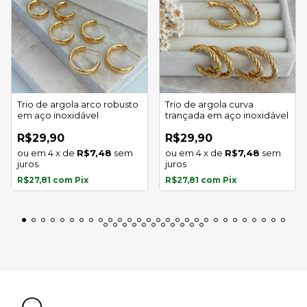
Trio de argola arco robusto
Trio de argola curva
em aço inoxidável
trançada em aço inoxidável
R$29,90
R$29,90
4
x
de
R$7,48
sem
4
x
de
R$7,48
sem
juros
juros
R$27,81
com
Pix
R$27,81
com
Pix