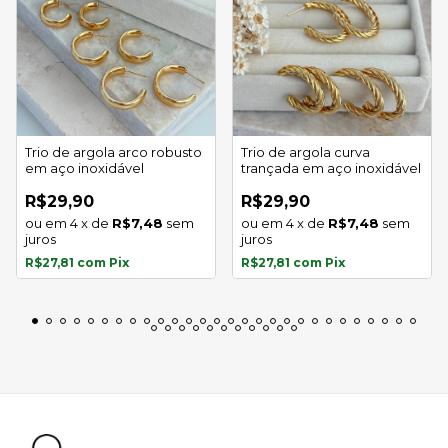
Trio de argola arco robusto
Trio de argola curva
em aço inoxidável
trançada em aço inoxidável
R$29,90
R$29,90
4
x
de
R$7,48
sem
4
x
de
R$7,48
sem
juros
juros
R$27,81
com
Pix
R$27,81
com
Pix