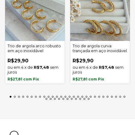
Trio de argola arco robusto
Trio de argola curva
em aço inoxidável
trançada em aço inoxidável
R$29,90
R$29,90
4
x
de
R$7,48
sem
4
x
de
R$7,48
sem
juros
juros
R$27,81
com
Pix
R$27,81
com
Pix