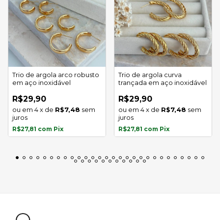
Trio de argola arco robusto
Trio de argola curva
em aço inoxidável
trançada em aço inoxidável
R$29,90
R$29,90
4
x
de
R$7,48
sem
4
x
de
R$7,48
sem
juros
juros
R$27,81
com
Pix
R$27,81
com
Pix