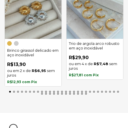
Trio de argola arco robusto
em aço inoxidável
Brinco girassol delicado em
aço inoxidável
R$29,90
4
x
de
R$7,48
sem
R$13,90
juros
2
x
de
R$6,95
sem
juros
R$27,81
com
Pix
R$12,93
com
Pix