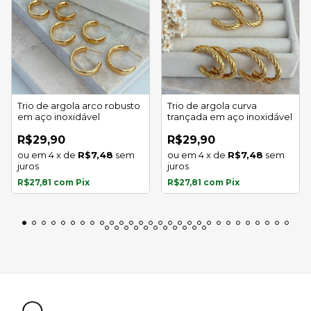
Trio de argola arco robusto
Trio de argola curva
em aço inoxidável
trançada em aço inoxidável
R$29,90
R$29,90
4
x
de
R$7,48
sem
4
x
de
R$7,48
sem
juros
juros
R$27,81
com
Pix
R$27,81
com
Pix