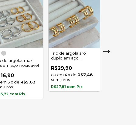
Trio de argola aro
duplo em aço
io de argolas max
Trio de argola 
inoxidável
as em aço inoxidável
em aço inoxid
R$29,90
4
x
de
R$7,48
16,90
R$16,90
sem juros
3
x
de
R$5,63
3
x
de
m juros
R$27,81
com
Pix
sem juros
15,72
com
Pix
R$15,72
com
P