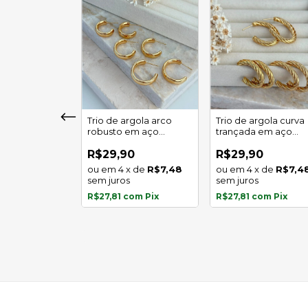
girassol luz
Trio de argola arco
Trio de argola curva
 em aço
robusto em aço
trançada em aço
l
inoxidável
inoxidável
0
R$29,90
R$29,90
x
de
R$5,97
4
x
de
R$7,48
4
x
de
R$7,4
s
sem juros
sem juros
com
Pix
R$27,81
com
Pix
R$27,81
com
Pix