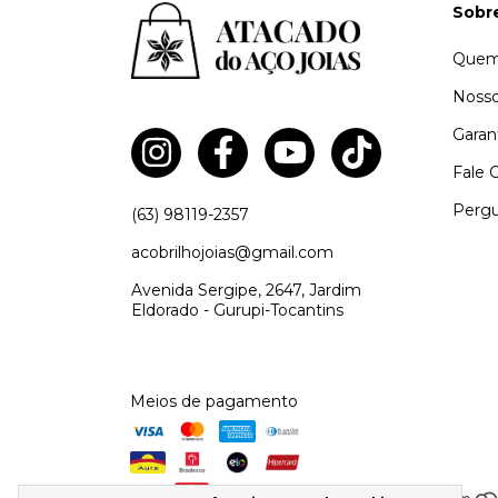
Sobr
Quem
Nosso
Garan
Fale 
Pergu
(63) 98119-2357
acobrilhojoias@gmail.com
Avenida Sergipe, 2647, Jardim
Eldorado - Gurupi-Tocantins
Meios de pagamento