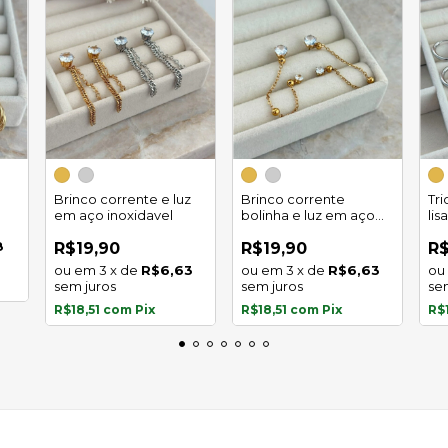
Brinco corrente e luz
Brinco corrente
Tr
em aço inoxidavel
bolinha e luz em aço
lis
inoxidavel
8
R$19,90
R$19,90
R$
3
x
de
R$6,63
3
x
de
R$6,63
sem juros
sem juros
se
R$18,51
com
Pix
R$18,51
com
Pix
R$