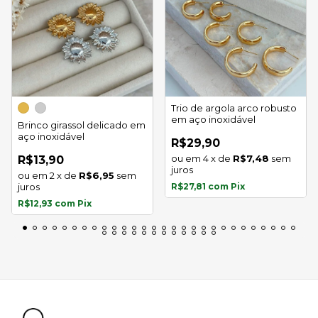
Trio de argola arco robusto
em aço inoxidável
Brinco girassol delicado em
aço inoxidável
R$29,90
4
x
de
R$7,48
sem
R$13,90
juros
2
x
de
R$6,95
sem
juros
R$27,81
com
Pix
R$12,93
com
Pix