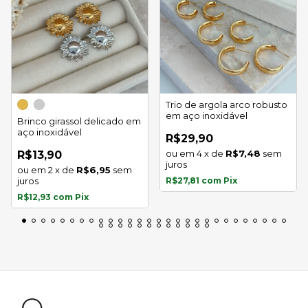
Trio de argola arco robusto
em aço inoxidável
Brinco girassol delicado em
aço inoxidável
R$29,90
4
x
de
R$7,48
sem
R$13,90
juros
2
x
de
R$6,95
sem
juros
R$27,81
com
Pix
R$12,93
com
Pix