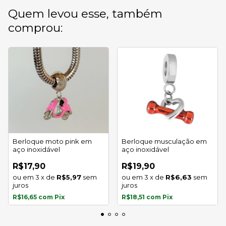
Quem levou esse, também
comprou:
Berloque moto pink em
Berloque musculação em
aço inoxidável
aço inoxidável
R$17,90
R$19,90
3
x
de
R$5,97
sem
3
x
de
R$6,63
sem
juros
juros
R$16,65
com
Pix
R$18,51
com
Pix