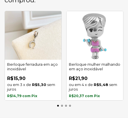
comprou:
Berloque ferradura em aço
Berloque mulher malhando
inoxidável
em aço inoxidável
R$15,90
R$21,90
3
x
de
R$5,30
sem
4
x
de
R$5,48
sem
juros
juros
R$14,79
com
Pix
R$20,37
com
Pix