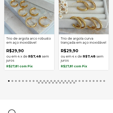
Trio de argola arco robusto
Trio de argola curva
em aço inoxidável
trançada em aço inoxidável
R$29,90
R$29,90
4
x
de
R$7,48
sem
4
x
de
R$7,48
sem
juros
juros
R$27,81
com
Pix
R$27,81
com
Pix