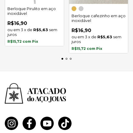
Berloque Pirulito em aço
inoxidável
Berloque cafezinho em aço
inoxidável
R$16,90
3
x
de
R$5,63
sem
R$16,90
juros
3
x
de
R$5,63
sem
R$15,72
com
Pix
juros
R$15,72
com
Pix