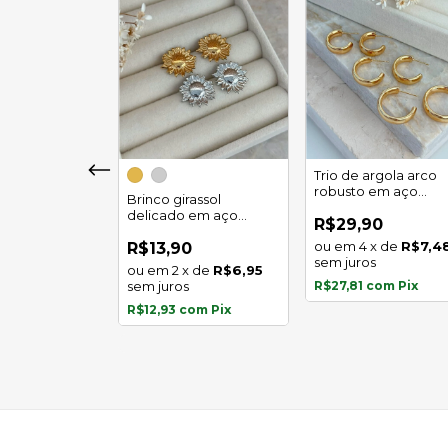
girassol luz
Trio de argola arco
 em aço
robusto em aço
Brinco girassol
l
inoxidável
delicado em aço
0
R$29,90
inoxidável
x
de
R$5,97
4
x
de
R$7,4
R$13,90
s
sem juros
2
x
de
R$6,95
com
Pix
sem juros
R$27,81
com
Pix
R$12,93
com
Pix