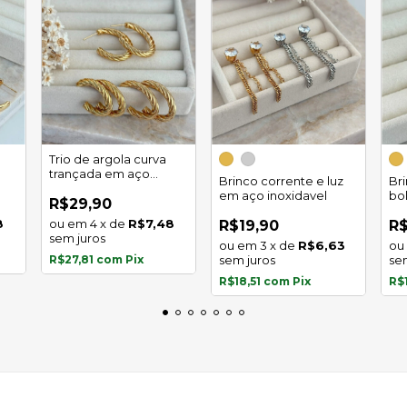
Trio de argola curva
trançada em aço
Brinco corrente e luz
Br
inoxidável
em aço inoxidavel
bo
R$29,90
in
8
4
x
de
R$7,48
R$19,90
R$
sem juros
3
x
de
R$6,63
R$27,81
com
Pix
sem juros
se
R$18,51
com
Pix
R$