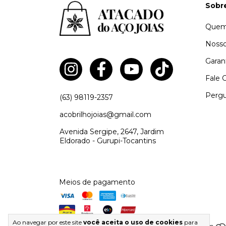
Sobr
Quem
Nosso
Garan
Fale 
Pergu
(63) 98119-2357
acobrilhojoias@gmail.com
Avenida Sergipe, 2647, Jardim
Eldorado - Gurupi-Tocantins
Meios de pagamento
Ao navegar por este site
você aceita o uso de cookies
para