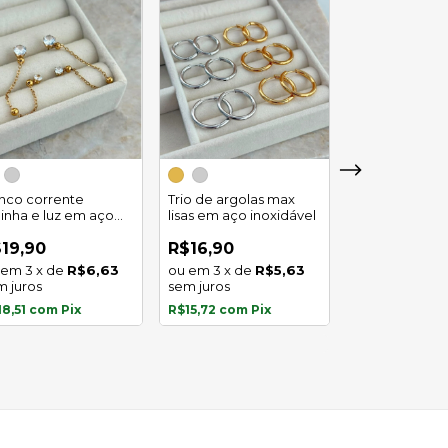
Trio de argola
duplo em aço
inco corrente
Trio de argolas max
inoxidável
linha e luz em aço
lisas em aço inoxidável
R$29,90
oxidavel
4
x
de
19,90
R$16,90
sem juros
3
x
de
R$6,63
3
x
de
R$5,63
m juros
sem juros
R$27,81
com
P
18,51
com
Pix
R$15,72
com
Pix