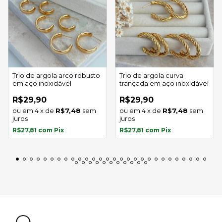
Trio de argola arco robusto
Trio de argola curva
em aço inoxidável
trançada em aço inoxidável
R$29,90
R$29,90
4
x
de
R$7,48
sem
4
x
de
R$7,48
sem
juros
juros
R$27,81
com
Pix
R$27,81
com
Pix