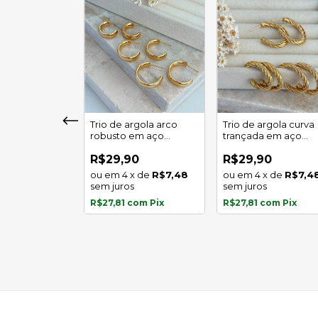
girassol luz
Trio de argola arco
Trio de argola curva
 em aço
robusto em aço
trançada em aço
l
inoxidável
inoxidável
0
R$29,90
R$29,90
x
de
R$5,97
4
x
de
R$7,48
4
x
de
R$7,4
s
sem juros
sem juros
com
Pix
R$27,81
com
Pix
R$27,81
com
Pix