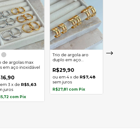
Trio de argola aro
duplo em aço
io de argolas max
Trio de argola 
inoxidável
as em aço inoxidável
em aço inoxid
R$29,90
4
x
de
R$7,48
16,90
R$16,90
sem juros
3
x
de
R$5,63
3
x
de
m juros
R$27,81
com
Pix
sem juros
15,72
com
Pix
R$15,72
com
P