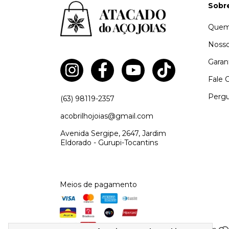
Sobr
Quem
Nosso
Garan
Fale 
Pergu
(63) 98119-2357
acobrilhojoias@gmail.com
Avenida Sergipe, 2647, Jardim
Eldorado - Gurupi-Tocantins
Meios de pagamento