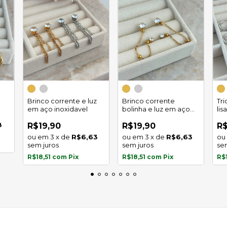
Brinco corrente e luz
Brinco corrente
Tr
em aço inoxidavel
bolinha e luz em aço
lis
inoxidavel
8
R$19,90
R$19,90
R$
3
x
de
R$6,63
3
x
de
R$6,63
sem juros
sem juros
se
R$18,51
com
Pix
R$18,51
com
Pix
R$