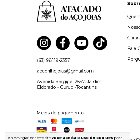
Sobr
Quem
Nosso
Garan
Fale 
Pergu
(63) 98119-2357
acobrilhojoias@gmail.com
Avenida Sergipe, 2647, Jardim
Eldorado - Gurupi-Tocantins
Meios de pagamento
Ao navegar por este site
você aceita o uso de cookies
para