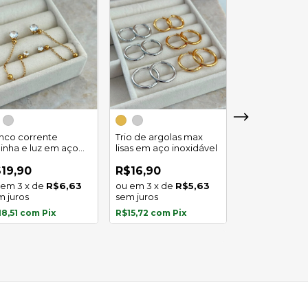
Trio de argola
duplo em aço
inco corrente
Trio de argolas max
inoxidável
linha e luz em aço
lisas em aço inoxidável
R$29,90
oxidavel
4
x
de
19,90
R$16,90
sem juros
3
x
de
R$6,63
3
x
de
R$5,63
m juros
sem juros
R$27,81
com
P
18,51
com
Pix
R$15,72
com
Pix