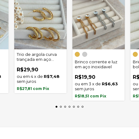
Trio de argola curva
trançada em aço
Brinco corrente e luz
Br
inoxidável
em aço inoxidavel
bo
R$29,90
in
8
4
x
de
R$7,48
R$19,90
R$
sem juros
3
x
de
R$6,63
R$27,81
com
Pix
sem juros
se
R$18,51
com
Pix
R$