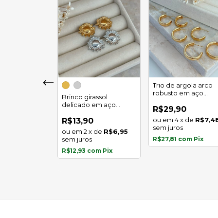
girassol luz
Trio de argola arco
 em aço
robusto em aço
Brinco girassol
l
inoxidável
delicado em aço
0
R$29,90
inoxidável
x
de
R$5,97
4
x
de
R$7,4
R$13,90
s
sem juros
2
x
de
R$6,95
com
Pix
sem juros
R$27,81
com
Pix
R$12,93
com
Pix