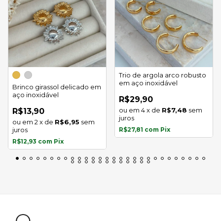
Trio de argola arco robusto
em aço inoxidável
Brinco girassol delicado em
aço inoxidável
R$29,90
4
x
de
R$7,48
sem
R$13,90
juros
2
x
de
R$6,95
sem
juros
R$27,81
com
Pix
R$12,93
com
Pix