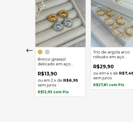
girassol luz
Trio de argola arco
 em aço
robusto em aço
Brinco girassol
l
inoxidável
delicado em aço
0
R$29,90
inoxidável
x
de
R$5,97
4
x
de
R$7,4
R$13,90
s
sem juros
2
x
de
R$6,95
com
Pix
sem juros
R$27,81
com
Pix
R$12,93
com
Pix