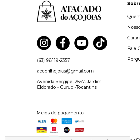
Sobr
Quem
Nosso
Garan
Fale 
Pergu
(63) 98119-2357
acobrilhojoias@gmail.com
Avenida Sergipe, 2647, Jardim
Eldorado - Gurupi-Tocantins
Meios de pagamento