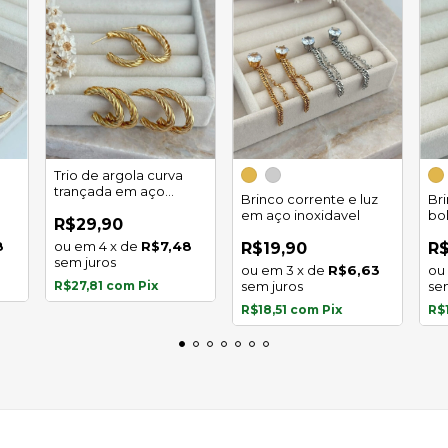
Trio de argola curva
trançada em aço
Brinco corrente e luz
Br
inoxidável
em aço inoxidavel
bo
R$29,90
in
8
4
x
de
R$7,48
R$19,90
R$
sem juros
3
x
de
R$6,63
R$27,81
com
Pix
sem juros
se
R$18,51
com
Pix
R$