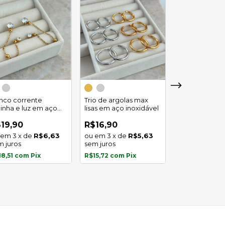
Trio de argola
duplo em aço
inco corrente
Trio de argolas max
inoxidável
linha e luz em aço
lisas em aço inoxidável
R$29,90
oxidavel
4
x
de
19,90
R$16,90
sem juros
3
x
de
R$6,63
3
x
de
R$5,63
m juros
sem juros
R$27,81
com
P
18,51
com
Pix
R$15,72
com
Pix