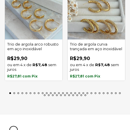
Trio de argola arco robusto
Trio de argola curva
em aço inoxidável
trançada em aço inoxidável
R$29,90
R$29,90
4
x
de
R$7,48
sem
4
x
de
R$7,48
sem
juros
juros
R$27,81
com
Pix
R$27,81
com
Pix