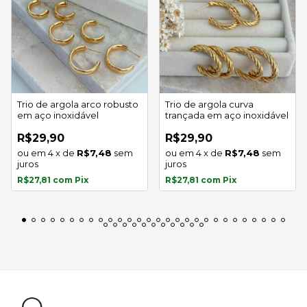
Trio de argola arco robusto
Trio de argola curva
em aço inoxidável
trançada em aço inoxidável
R$29,90
R$29,90
4
x
de
R$7,48
sem
4
x
de
R$7,48
sem
juros
juros
R$27,81
com
Pix
R$27,81
com
Pix