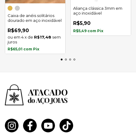
Aliança clássica 3mm em
aço inoxidável
Caixa de anéis solitários
dourado em aço inoxidável
R$5,90
R$69,90
R$5,49
com
Pix
4
x
de
R$17,48
sem
juros
R$65,01
com
Pix