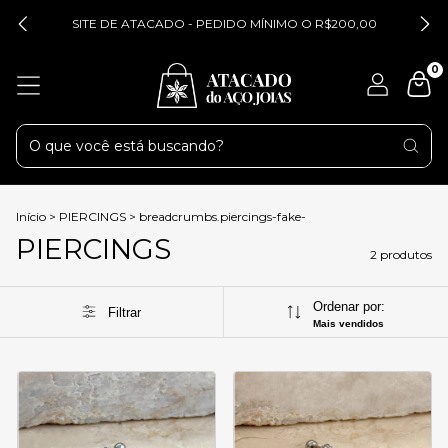
SITE DE ATACADO - PEDIDO MÍNIMO O R$200,00
0
Início
>
PIERCINGS
>
breadcrumbs.piercings-fake-
PIERCINGS
2 produtos
Ordenar por:
Filtrar
Mais vendidos