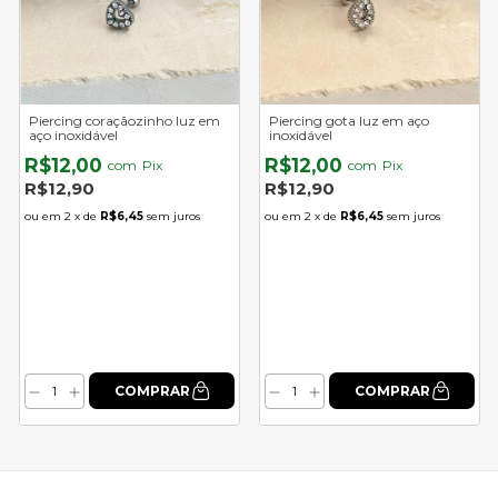
Piercing coraçãozinho luz em
Piercing gota luz em aço
aço inoxidável
inoxidável
R$12,00
R$12,00
com
Pix
com
Pix
R$12,90
R$12,90
2
x de
R$6,45
sem juros
2
x de
R$6,45
sem juros