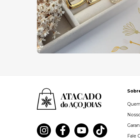
Sobr
Quem
Nosso
Garan
Fale 