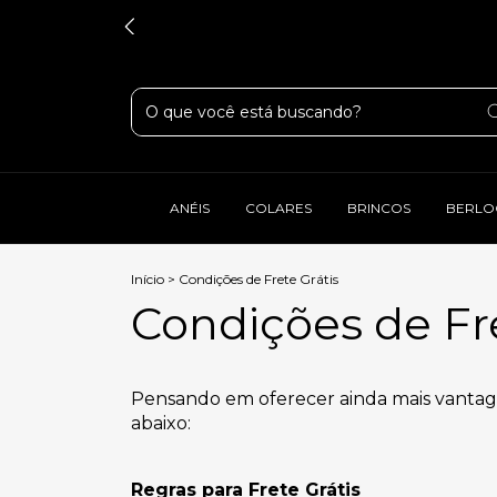
ANÉIS
COLARES
BRINCOS
BERLO
Início
>
Condições de Frete Grátis
Condições de Fre
Pensando em oferecer ainda mais vantage
abaixo:
Regras para Frete Grátis