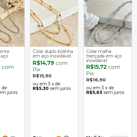
rente
Colar duplo bolinha
Colar malha
 aço
em aço inoxidável
trançada em aço
inoxidável
R$14,79
com
3
com
R$15,72
com
Pix
Pix
R$15,90
R$16,90
3
x de
x de
3
x de
R$5,30
sem juros
em juros
R$5,63
sem juros