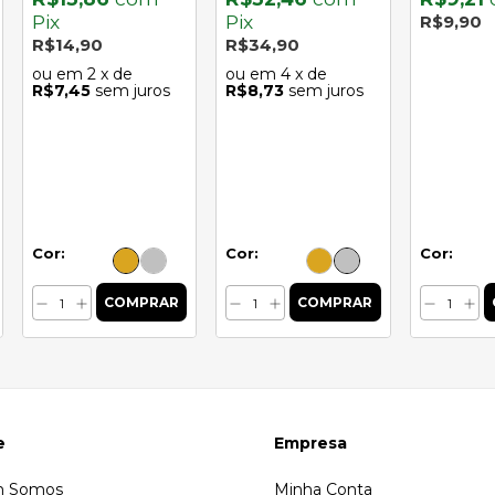
Pix
Pix
R$9,90
R$14,90
R$34,90
2
x de
4
x de
R$7,45
sem juros
R$8,73
sem juros
Cor:
Cor:
Cor:
e
Empresa
 Somos
Minha Conta