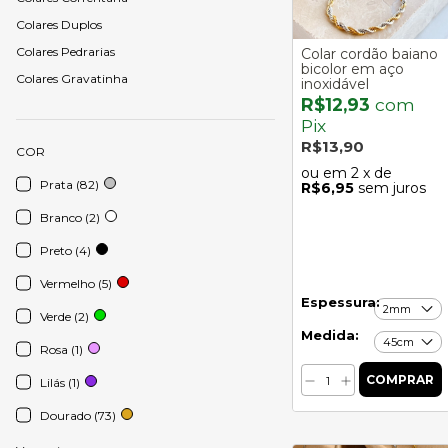
Colares Duplos
Colares Pedrarias
Colar cordão baiano
bicolor em aço
Colares Gravatinha
inoxidável
R$12,93
com
Pix
R$13,90
COR
2
x de
Prata (82)
R$6,95
sem juros
Branco (2)
Preto (4)
Vermelho (5)
Espessura:
Verde (2)
Medida:
Rosa (1)
Lilás (1)
Dourado (73)