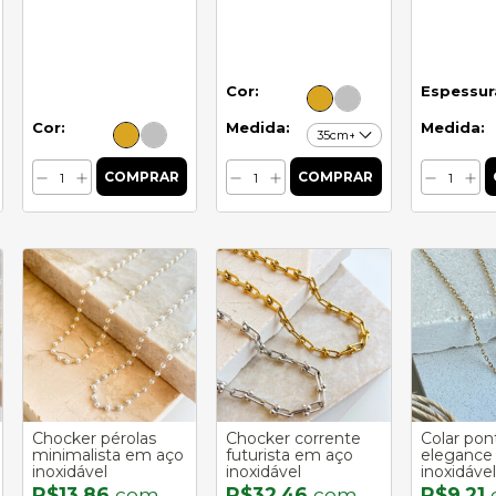
Cor:
Espessur
Cor:
Medida:
Medida:
Chocker pérolas
Chocker corrente
Colar pon
minimalista em aço
futurista em aço
elegance
inoxidável
inoxidável
inoxidável
R$13,86
com
R$32,46
com
R$9,21