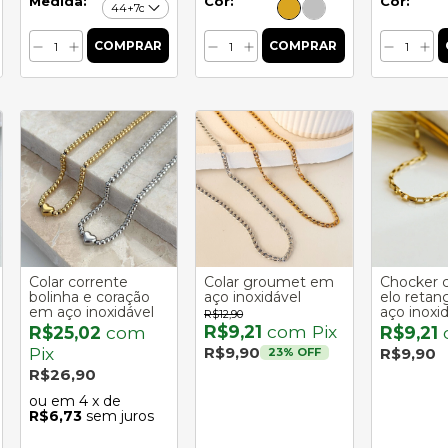
Medida:
Cor:
Cor:
Colar corrente
Colar groumet em
Chocker 
bolinha e coração
aço inoxidável
elo retan
em aço inoxidável
aço inoxi
R$12,90
R$9,21
com
Pix
R$25,02
com
R$9,21
Pix
R$9,90
R$9,90
23
% OFF
R$26,90
4
x de
R$6,73
sem juros