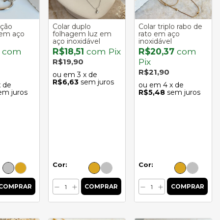
ação
Colar duplo
Colar triplo rabo de
 em aço
folhagem luz em
rato em aço
aço inoxidável
inoxidável
2
com
R$18,51
com
Pix
R$20,37
com
Pix
R$19,90
R$21,90
3
x de
R$6,63
sem juros
x de
4
x de
em juros
R$5,48
sem juros
Cor:
Cor: