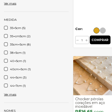
Ver mais
MEDIDA
35+5cm (5)
Cor:
35+cm5cm (2)
35cm+5cm (8)
38+5cm (1)
40+5cm (1)
40cm+5cm (1)
44+5cm (3)
44+7cm (1)
Ver mais
Chocker pérolas
corações em aço
inoxidável
NOMES
R$16,65
com