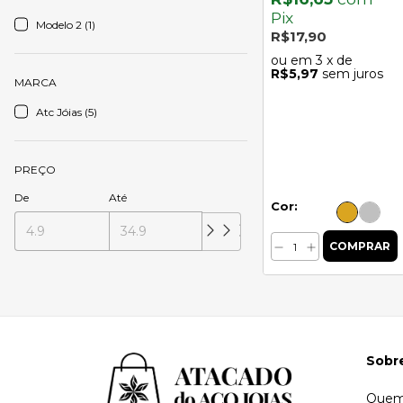
Pix
Modelo 2 (1)
R$17,90
3
x de
R$5,97
sem juros
MARCA
Atc Jóias (5)
PREÇO
De
Até
Cor:
Sobr
Quem