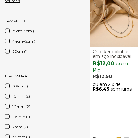
Ver mais
TAMANHO
35cm+5cm (1)
44cm+5cm (1)
60cm (1)
Chocker bolinhas
em aço inoxidável
R$12,00
com
Pix
R$12,90
ESPESSURA
2
x de
0.9mm (1)
R$6,45
sem juros
1,5mm (2)
1.2mm (2)
2.5mm (1)
2mm (7)
3.5mm (1)