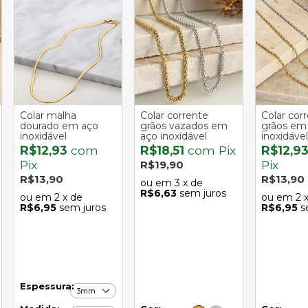
Colar malha
Colar corrente
Colar cor
dourado em aço
grãos vazados em
grãos em
inoxidável
aço inoxidável
inoxidável
R$12,93
com
R$18,51
com
Pix
R$12,9
Pix
Pix
R$19,90
R$13,90
R$13,90
3
x de
R$6,63
sem juros
2
x de
2
R$6,95
sem juros
R$6,95
s
Espessura: