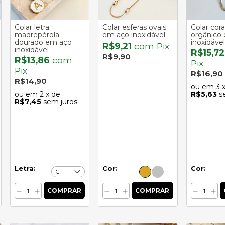
Colar letra
Colar esferas ovais
Colar cor
madrepérola
em aço inoxidável
orgânico
dourado em aço
inoxidável
R$9,21
com
Pix
inoxidável
R$15,7
R$9,90
R$13,86
com
Pix
Pix
R$16,90
R$14,90
3
2
x de
R$5,63
s
R$7,45
sem juros
Letra:
Cor:
Cor: