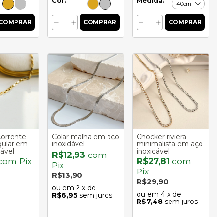
Cor:
Medida:
corrente
Colar malha em aço
Chocker riviera
gular em
inoxidável
minimalista em aço
dável
inoxidável
R$12,93
com
com
Pix
R$27,81
com
Pix
Pix
R$13,90
R$29,90
2
x de
4
x de
R$6,95
sem juros
R$7,48
sem juros