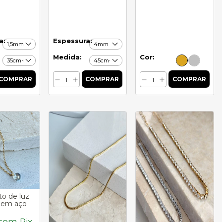
a:
Espessura:
Medida:
Cor:
to de luz
Colar rabo de rato
Colar riviera e
 em aço
dourado em aço
corações em aço
inoxidável
inoxidável
com
Pix
R$12,00
com
R$27,81
com