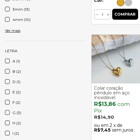
Cor:
3mm (13)
4mm (10)
Ver mais
LETRA
A (1)
B (2)
D (1)
Colar coração
E (2)
pêndulo em aço
inoxidável
F (2)
R$13,86
com
Pix
G (3)
R$14,90
H (2)
2
x de
R$7,45
sem juros
I (2)