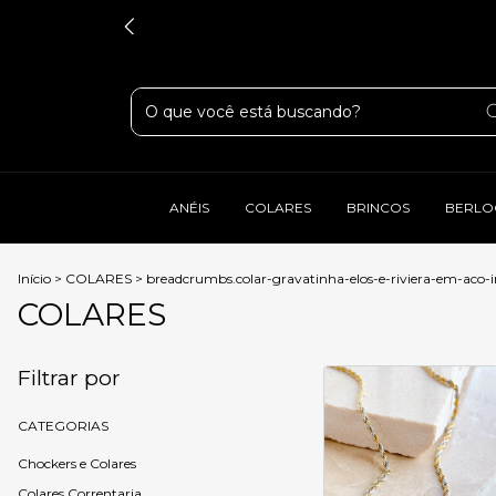
ANÉIS
COLARES
BRINCOS
BERLO
Início
>
COLARES
>
breadcrumbs.colar-gravatinha-elos-e-riviera-em-aco-i
COLARES
Filtrar por
CATEGORIAS
Chockers e Colares
Colares Correntaria