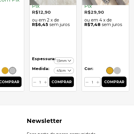
Pix
Pix
R$12,90
R$29,90
2
x de
4
x de
R$6,45
sem juros
R$7,48
sem juros
Espessura:
Medida:
Cor:
Newsletter