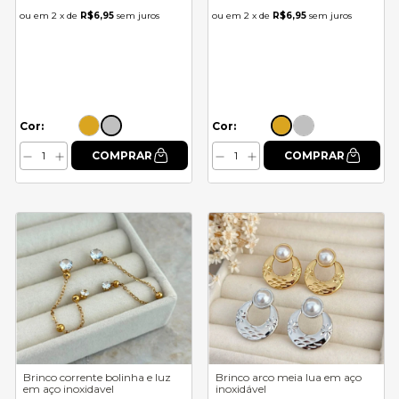
2
x de
R$6,95
sem juros
2
x de
R$6,95
sem juros
Cor:
Cor:
Brinco corrente bolinha e luz
Brinco arco meia lua em aço
em aço inoxidavel
inoxidável