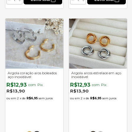
Argola coração aros boleados
Argola arcos estrelace em aço
aço inoxidável
inoxidável
R$12,93
R$12,93
com
Pix
com
Pix
R$13,90
R$13,90
2
x de
R$6,95
sem juros
2
x de
R$6,95
sem juros