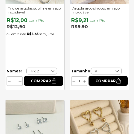
Trio de argolas sublime em aço
Argola arco sinuoso em aço
inoxidável
inoxidável
R$12,00
R$9,21
com
Pix
com
Pix
R$12,90
R$9,90
2
x de
R$6,45
sem juros
Nomes:
Tamanho: