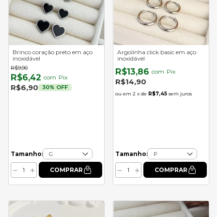
Brinco coração preto em aço
Argolinha click basic em aço
inoxidável
inoxidável
R$9,90
R$13,86
com
Pix
R$6,42
com
Pix
R$14,90
R$6,90
30
% OFF
2
x de
R$7,45
sem juros
Tamanho:
Tamanho: