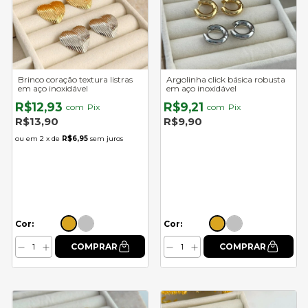
Brinco coração textura listras
Argolinha click básica robusta
em aço inoxidável
em aço inoxidável
R$12,93
R$9,21
com
Pix
com
Pix
R$13,90
R$9,90
2
x de
R$6,95
sem juros
Cor:
Cor: