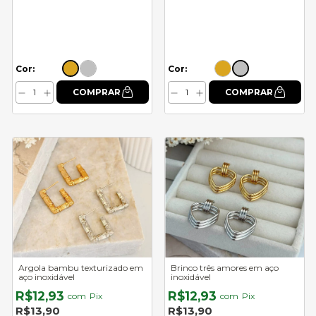
Cor:
Cor:
Argola bambu texturizado em
Brinco três amores em aço
aço inoxidável
inoxidável
R$12,93
R$12,93
com
Pix
com
Pix
R$13,90
R$13,90