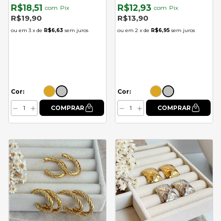
R$18,51
R$12,93
com
Pix
com
Pix
R$19,90
R$13,90
3
x de
R$6,63
sem juros
2
x de
R$6,95
sem juros
Cor:
Cor: