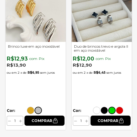
Brinco luxe em aço inoxidável
Duo de brincos trevo e argola II
em aço inoxidável
R$12,93
R$12,00
com
Pix
com
Pix
R$13,90
R$12,90
2
x de
R$6,95
sem juros
2
x de
R$6,45
sem juros
Cor:
Cor: