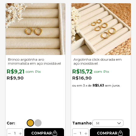
Brinco argolinha aro
Argolinha click dourada em
minimalista em aço inoxidável
aço inoxidável
R$9,21
R$15,72
com
Pix
com
Pix
R$9,90
R$16,90
3
x de
R$5,63
sem juros
Cor:
Tamanho: