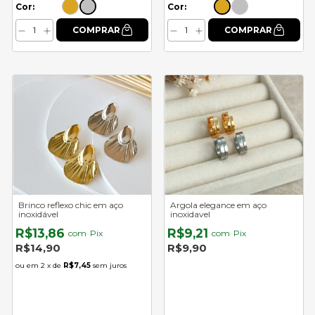
Cor:
Cor:
Brinco reflexo chic em aço
Argola elegance em aço
inoxidável
inoxidavel
R$13,86
R$9,21
com
Pix
com
Pix
R$14,90
R$9,90
2
x de
R$7,45
sem juros