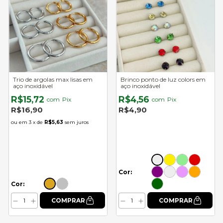
Trio de argolas max lisas em
Brinco ponto de luz colors em
aço inoxidável
aço inoxidável
R$15,72
R$4,56
com
Pix
com
Pix
R$16,90
R$4,90
3
x de
R$5,63
sem juros
Cor:
Cor: