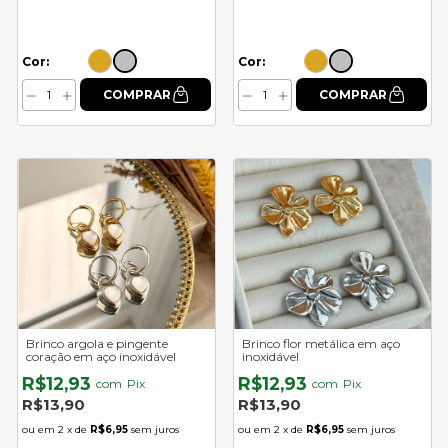
Cor:
Cor:
Brinco argola e pingente
Brinco flor metálica em aço
coração em aço inoxidável
inoxidável
R$12,93
R$12,93
com
Pix
com
Pix
R$13,90
R$13,90
2
x de
R$6,95
sem juros
2
x de
R$6,95
sem juros