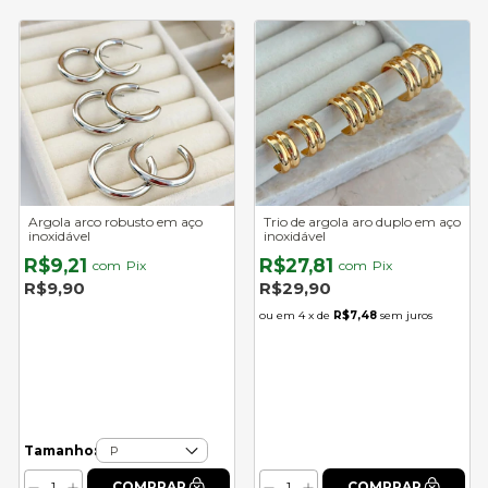
Argola arco robusto em aço
Trio de argola aro duplo em aço
inoxidável
inoxidável
R$9,21
R$27,81
com
Pix
com
Pix
R$9,90
R$29,90
4
x de
R$7,48
sem juros
Tamanho: