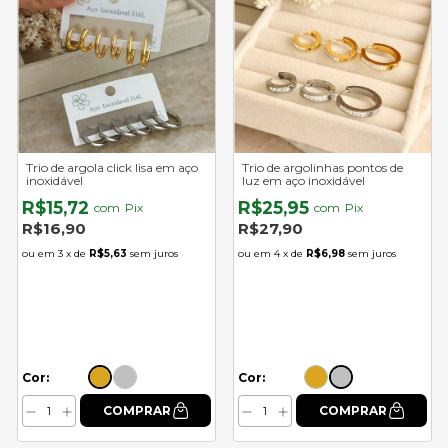
Trio de argola click lisa em aço
Trio de argolinhas pontos de
inoxidável
luz em aço inoxidável
R$15,72
R$25,95
com
Pix
com
Pix
R$16,90
R$27,90
3
x de
R$5,63
sem juros
4
x de
R$6,98
sem juros
Cor:
Cor: