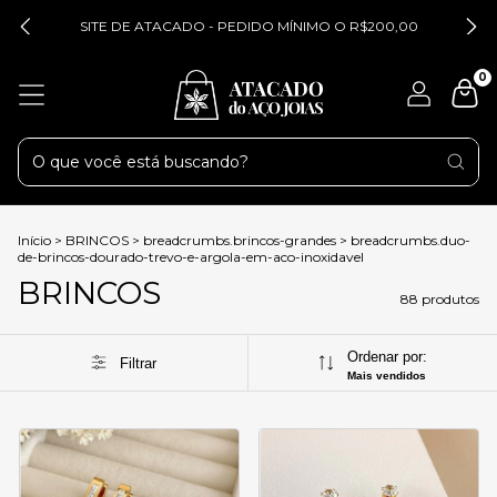
SITE DE ATACADO - PEDIDO MÍNIMO O R$200,00
0
Início
>
BRINCOS
>
breadcrumbs.brincos-grandes
>
breadcrumbs.duo-
de-brincos-dourado-trevo-e-argola-em-aco-inoxidavel
BRINCOS
88 produtos
Ordenar por:
Filtrar
Mais vendidos