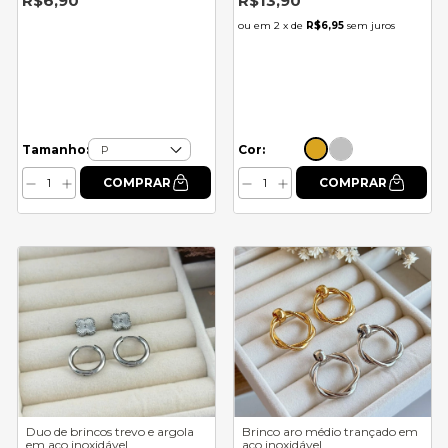
R$6,90
R$13,90
2
x de
R$6,95
sem juros
Cor:
Tamanho:
Duo de brincos trevo e argola
Brinco aro médio trançado em
em aço inoxidável
aço inoxidável