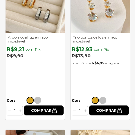
Argola oval luz em aço
Trio pontos de luz em aço
inoxidável
inoxidável
R$9,21
R$12,93
com
Pix
com
Pix
R$9,90
R$13,90
2
x de
R$6,95
sem juros
Cor:
Cor: