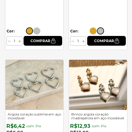
Cor:
Cor:
Argola coração sublime em aço
Brinco argola coração
inoxidável
madrepérola em aço inoxidável
R$6,42
R$12,93
com
Pix
com
Pix