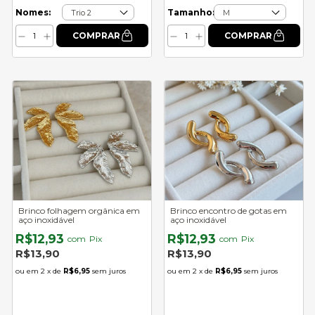
Nomes:
Tamanho:
Brinco folhagem orgânica em
Brinco encontro de gotas em
aço inoxidável
aço inoxidável
R$12,93
R$12,93
com
Pix
com
Pix
R$13,90
R$13,90
2
x de
R$6,95
sem juros
2
x de
R$6,95
sem juros