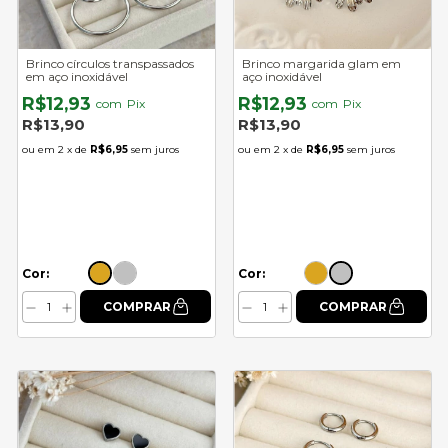
Brinco círculos transpassados
Brinco margarida glam em
em aço inoxidável
aço inoxidável
R$12,93
R$12,93
com
Pix
com
Pix
R$13,90
R$13,90
2
x de
R$6,95
sem juros
2
x de
R$6,95
sem juros
Cor:
Cor: