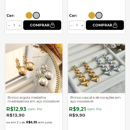
Cor:
Cor:
Brinco argola medalha
Brinco cascata de corações em
madrepérola em aço inoxidável
aço inoxidável
R$12,93
R$9,21
com
Pix
com
Pix
R$13,90
R$9,90
2
x de
R$6,95
sem juros