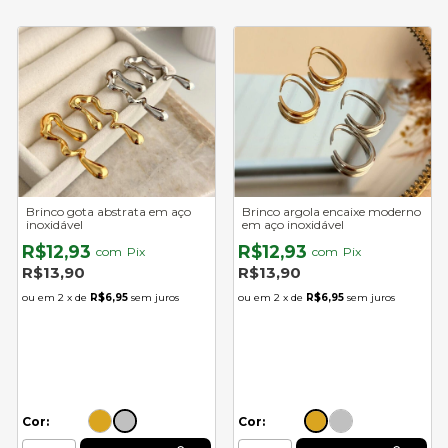
Brinco gota abstrata em aço
Brinco argola encaixe moderno
inoxidável
em aço inoxidável
R$12,93
R$12,93
com
Pix
com
Pix
R$13,90
R$13,90
2
x de
R$6,95
sem juros
2
x de
R$6,95
sem juros
Cor:
Cor: