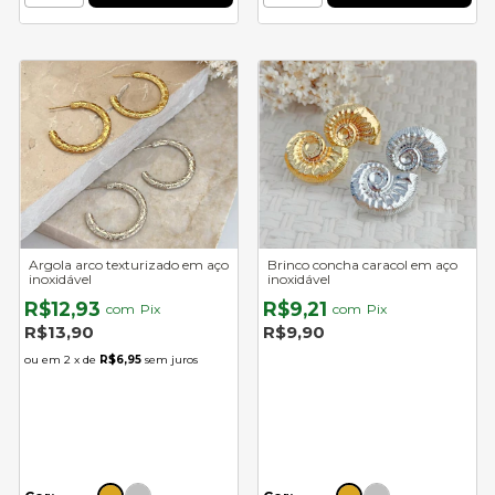
Argola arco texturizado em aço
Brinco concha caracol em aço
inoxidável
inoxidável
R$12,93
R$9,21
com
Pix
com
Pix
R$13,90
R$9,90
2
x de
R$6,95
sem juros