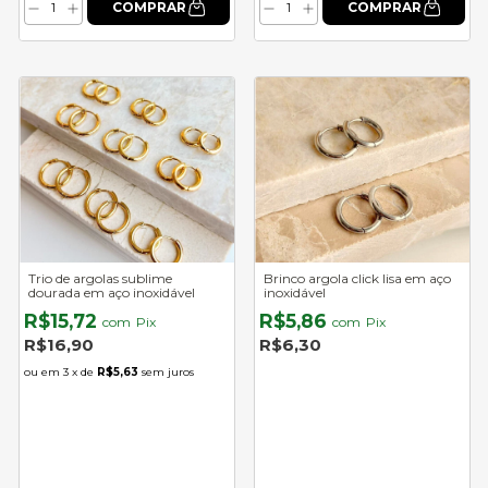
Trio de argolas sublime
Brinco argola click lisa em aço
dourada em aço inoxidável
inoxidável
R$15,72
R$5,86
com
Pix
com
Pix
R$16,90
R$6,30
3
x de
R$5,63
sem juros