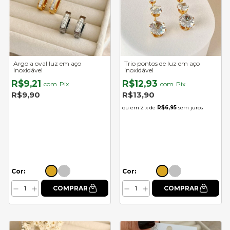
Argola oval luz em aço
Trio pontos de luz em aço
inoxidável
inoxidável
R$9,21
R$12,93
com
Pix
com
Pix
R$9,90
R$13,90
2
x de
R$6,95
sem juros
Cor:
Cor: