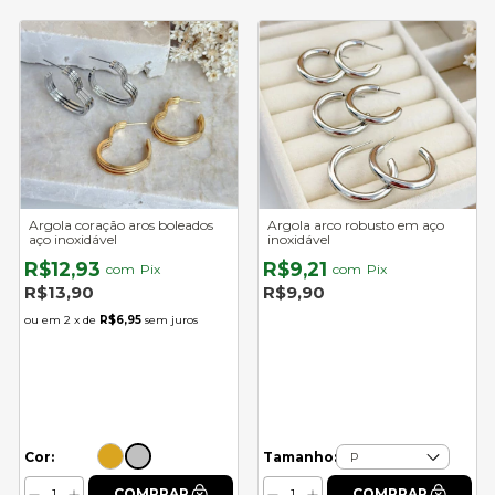
Argola coração aros boleados
Argola arco robusto em aço
aço inoxidável
inoxidável
R$12,93
R$9,21
com
Pix
com
Pix
R$13,90
R$9,90
2
x de
R$6,95
sem juros
Cor:
Tamanho: