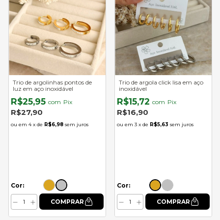
Trio de argolinhas pontos de
Trio de argola click lisa em aço
luz em aço inoxidável
inoxidável
R$25,95
R$15,72
com
Pix
com
Pix
R$27,90
R$16,90
4
x de
R$6,98
sem juros
3
x de
R$5,63
sem juros
Cor:
Cor: