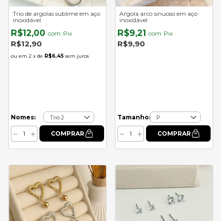
Trio de argolas sublime em aço
Argola arco sinuoso em aço
inoxidável
inoxidável
R$12,00
R$9,21
com
Pix
com
Pix
R$12,90
R$9,90
2
x de
R$6,45
sem juros
Nomes:
Tamanho: