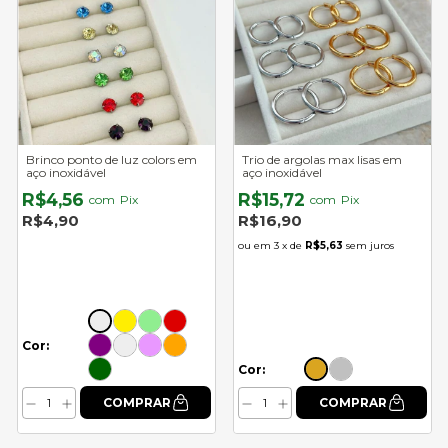
Brinco ponto de luz colors em
Trio de argolas max lisas em
aço inoxidável
aço inoxidável
R$4,56
R$15,72
com
Pix
com
Pix
R$4,90
R$16,90
3
x de
R$5,63
sem juros
Cor:
Cor: