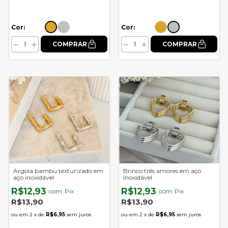
Cor:
Cor:
Argola bambu texturizado em
Brinco três amores em aço
aço inoxidável
inoxidável
R$12,93
R$12,93
com
Pix
com
Pix
R$13,90
R$13,90
2
x de
R$6,95
sem juros
2
x de
R$6,95
sem juros