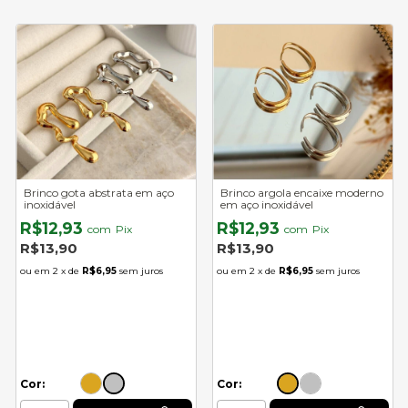
Brinco gota abstrata em aço
Brinco argola encaixe moderno
inoxidável
em aço inoxidável
R$12,93
R$12,93
com
Pix
com
Pix
R$13,90
R$13,90
2
x de
R$6,95
sem juros
2
x de
R$6,95
sem juros
Cor:
Cor: