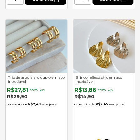
Trio de argola aro duplo em aço
Brinco reflexo chic em aço
inoxidável
inoxidável
R$27,81
R$13,86
com
Pix
com
Pix
R$29,90
R$14,90
4
x de
R$7,48
sem juros
2
x de
R$7,45
sem juros