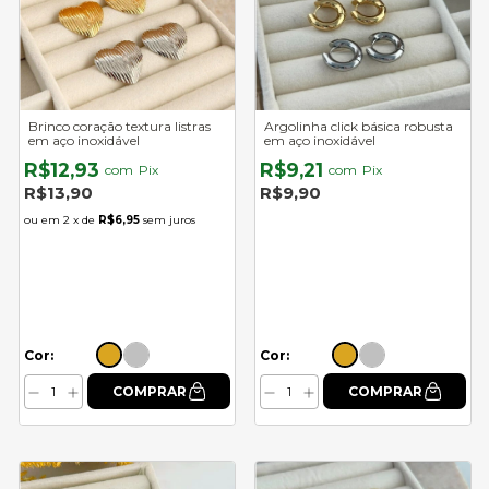
Brinco coração textura listras
Argolinha click básica robusta
em aço inoxidável
em aço inoxidável
R$12,93
R$9,21
com
Pix
com
Pix
R$13,90
R$9,90
2
x de
R$6,95
sem juros
Cor:
Cor: