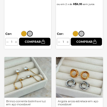
2
x de
R$6,95
sem juros
Cor:
Cor:
Brinco corrente bolinha e luz
Argola arcos estrelace em aço
em aço inoxidavel
inoxidável