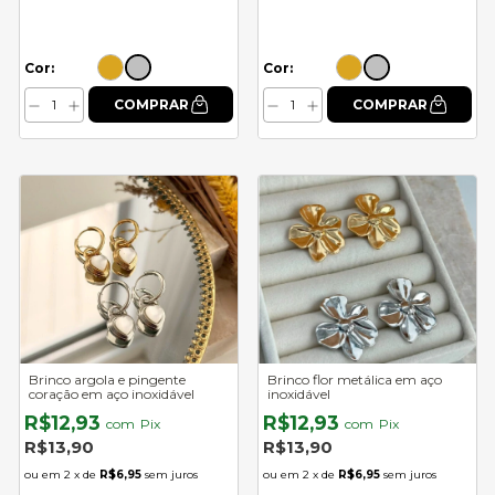
Cor:
Cor:
Brinco argola e pingente
Brinco flor metálica em aço
coração em aço inoxidável
inoxidável
R$12,93
R$12,93
com
Pix
com
Pix
R$13,90
R$13,90
2
x de
R$6,95
sem juros
2
x de
R$6,95
sem juros