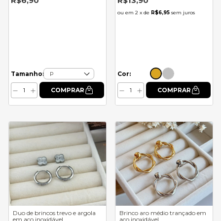
R$6,90
R$13,90
2
x de
R$6,95
sem juros
Cor:
Tamanho:
Duo de brincos trevo e argola
Brinco aro médio trançado em
em aço inoxidável
aço inoxidável