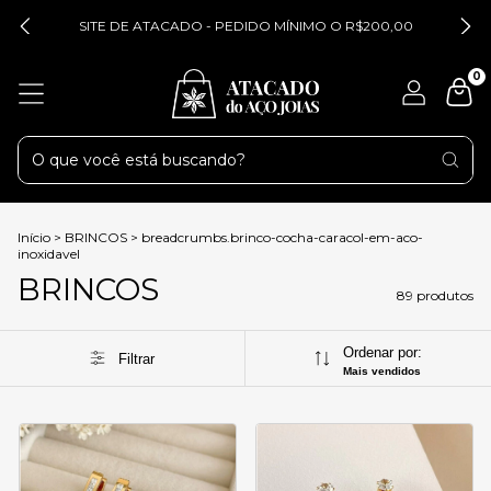
SITE DE ATACADO - PEDIDO MÍNIMO O R$200,00
0
Início
>
BRINCOS
>
breadcrumbs.brinco-cocha-caracol-em-aco-
inoxidavel
BRINCOS
89 produtos
Ordenar por:
Filtrar
Mais vendidos