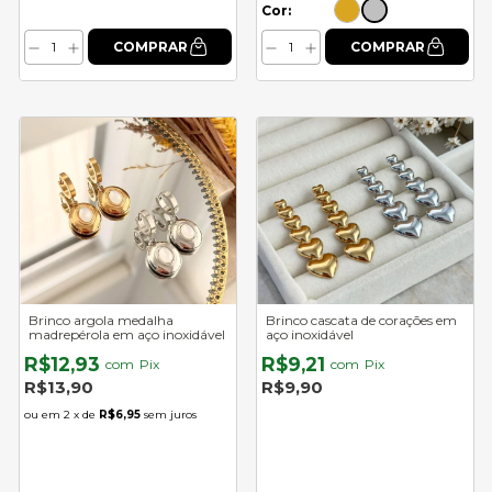
Cor:
Brinco argola medalha
Brinco cascata de corações em
madrepérola em aço inoxidável
aço inoxidável
R$12,93
R$9,21
com
Pix
com
Pix
R$13,90
R$9,90
2
x de
R$6,95
sem juros