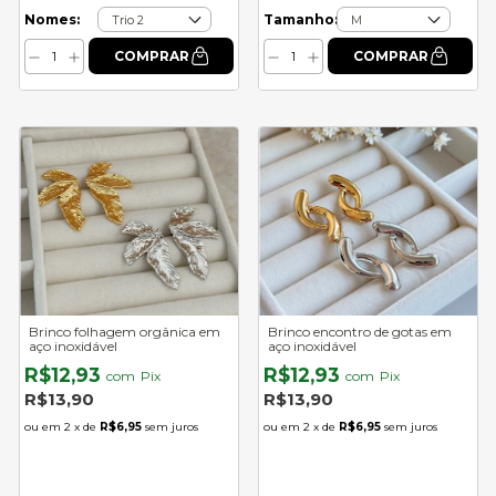
Nomes:
Tamanho:
Brinco folhagem orgânica em
Brinco encontro de gotas em
aço inoxidável
aço inoxidável
R$12,93
R$12,93
com
Pix
com
Pix
R$13,90
R$13,90
2
x de
R$6,95
sem juros
2
x de
R$6,95
sem juros