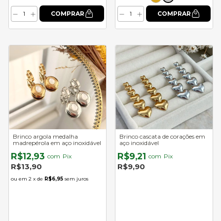
Brinco argola medalha
Brinco cascata de corações em
madrepérola em aço inoxidável
aço inoxidável
R$12,93
R$9,21
com
Pix
com
Pix
R$13,90
R$9,90
2
x de
R$6,95
sem juros