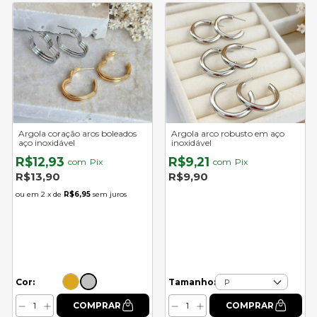
Argola coração aros boleados
Argola arco robusto em aço
aço inoxidável
inoxidável
R$12,93
R$9,21
com
Pix
com
Pix
R$13,90
R$9,90
2
x de
R$6,95
sem juros
Cor:
Tamanho: