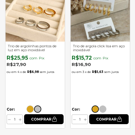
Trio de argolinhas pontos de
Trio de argola click lisa em aço
luz em aço inoxidável
inoxidável
R$25,95
R$15,72
com
Pix
com
Pix
R$27,90
R$16,90
4
x de
R$6,98
sem juros
3
x de
R$5,63
sem juros
Cor:
Cor: