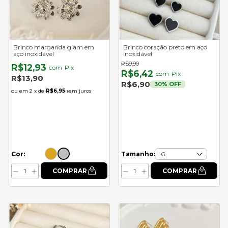
Brinco margarida glam em
Brinco coração preto em aço
aço inoxidável
inoxidável
R$9,90
R$12,93
com
Pix
R$6,42
com
Pix
R$13,90
R$6,90
30
% OFF
2
x de
R$6,95
sem juros
Cor:
Tamanho: