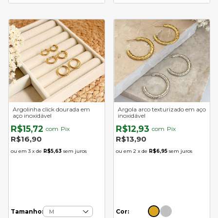
Argolinha click dourada em
Argola arco texturizado em aço
aço inoxidável
inoxidável
R$15,72
R$12,93
com
Pix
com
Pix
R$16,90
R$13,90
3
x de
R$5,63
sem juros
2
x de
R$6,95
sem juros
Cor:
Tamanho: