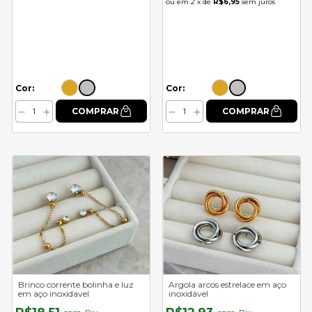
2
x de
R$6,95
sem juros
Cor:
Cor:
Brinco corrente bolinha e luz
Argola arcos estrelace em aço
em aço inoxidavel
inoxidável