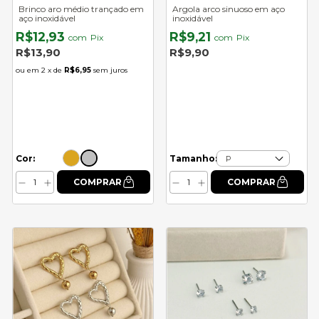
Brinco aro médio trançado em
Argola arco sinuoso em aço
aço inoxidável
inoxidável
R$12,93
R$9,21
com
Pix
com
Pix
R$13,90
R$9,90
2
x de
R$6,95
sem juros
Cor:
Tamanho: