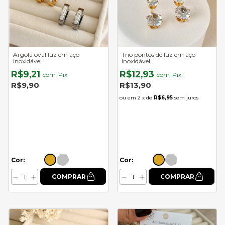
Argola oval luz em aço
Trio pontos de luz em aço
inoxidável
inoxidável
R$9,21
R$12,93
com
Pix
com
Pix
R$9,90
R$13,90
2
x de
R$6,95
sem juros
Cor:
Cor: