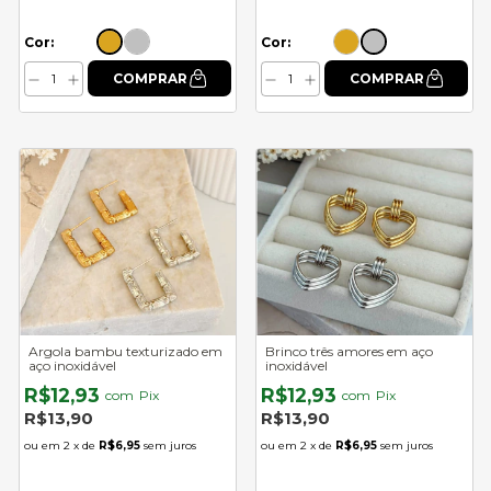
Cor:
Cor:
Argola bambu texturizado em
Brinco três amores em aço
aço inoxidável
inoxidável
R$12,93
R$12,93
com
Pix
com
Pix
R$13,90
R$13,90
2
x de
R$6,95
sem juros
2
x de
R$6,95
sem juros