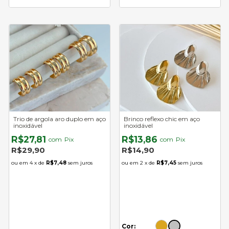
Trio de argola aro duplo em aço
Brinco reflexo chic em aço
inoxidável
inoxidável
R$27,81
R$13,86
com
Pix
com
Pix
R$29,90
R$14,90
4
x de
R$7,48
sem juros
2
x de
R$7,45
sem juros
Cor: