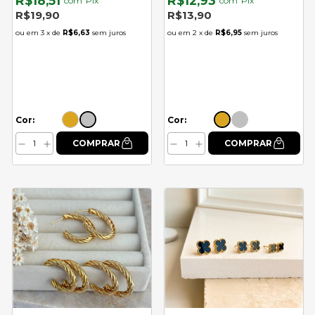
R$18,51
R$12,93
com
Pix
com
Pix
R$19,90
R$13,90
3
x de
R$6,63
sem juros
2
x de
R$6,95
sem juros
Cor:
Cor: