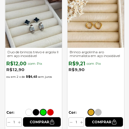
Duo de brincos trevo e argola II
Brinco argolinha aro
em aço inoxidável
minimalista em aço inoxidável
R$12,00
R$9,21
com
Pix
com
Pix
R$12,90
R$9,90
2
x de
R$6,45
sem juros
Cor:
Cor: