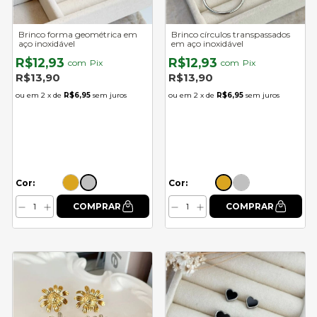
Brinco forma geométrica em
Brinco círculos transpassados
aço inoxidável
em aço inoxidável
R$12,93
R$12,93
com
Pix
com
Pix
R$13,90
R$13,90
2
x de
R$6,95
sem juros
2
x de
R$6,95
sem juros
Cor:
Cor: