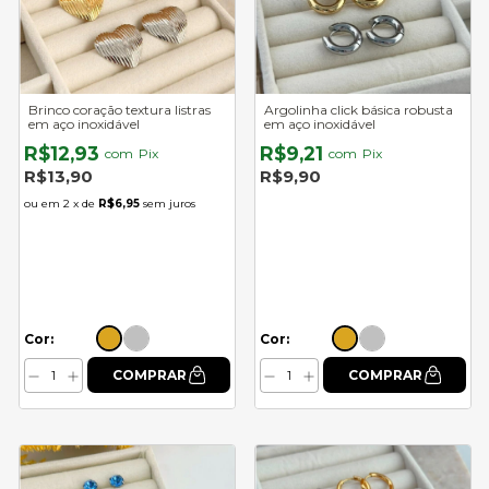
Brinco coração textura listras
Argolinha click básica robusta
em aço inoxidável
em aço inoxidável
R$12,93
R$9,21
com
Pix
com
Pix
R$13,90
R$9,90
2
x de
R$6,95
sem juros
Cor:
Cor: