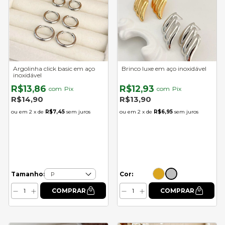
Argolinha click basic em aço
Brinco luxe em aço inoxidável
inoxidável
R$13,86
R$12,93
com
Pix
com
Pix
R$14,90
R$13,90
2
x de
R$7,45
sem juros
2
x de
R$6,95
sem juros
Cor:
Tamanho: