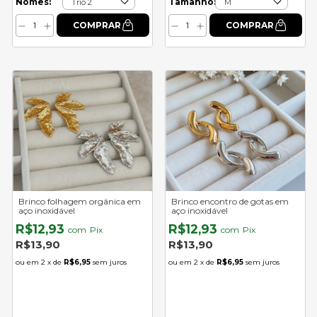
Nomes:
Tamanho:
Brinco folhagem orgânica em
Brinco encontro de gotas em
aço inoxidável
aço inoxidável
R$12,93
R$12,93
com
Pix
com
Pix
R$13,90
R$13,90
2
x de
R$6,95
sem juros
2
x de
R$6,95
sem juros