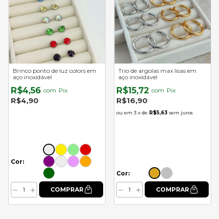
Brinco ponto de luz colors em
Trio de argolas max lisas em
aço inoxidável
aço inoxidável
R$4,56
R$15,72
com
Pix
com
Pix
R$4,90
R$16,90
3
x de
R$5,63
sem juros
Cor:
Cor: