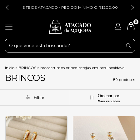
SITE DE ATACADO - PEDIDO MÍNIMO O R$200,00
0
Início
>
BRINCOS
>
breadcrumbs.brinco-cerejas-em-aco-inoxidavel
BRINCOS
89 produtos
Ordenar por:
Filtrar
Mais vendidos