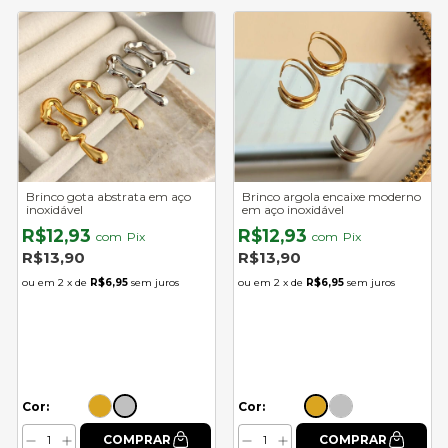
Brinco gota abstrata em aço
Brinco argola encaixe moderno
inoxidável
em aço inoxidável
R$12,93
R$12,93
com
Pix
com
Pix
R$13,90
R$13,90
2
x de
R$6,95
sem juros
2
x de
R$6,95
sem juros
Cor:
Cor: