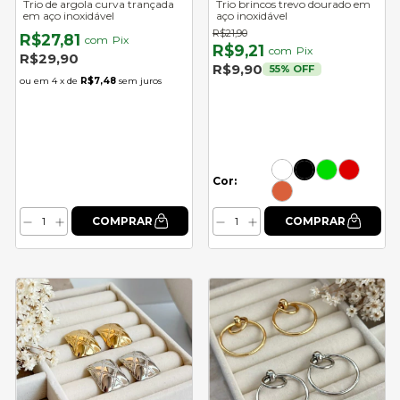
Trio de argola curva trançada
Trio brincos trevo dourado em
em aço inoxidável
aço inoxidável
R$21,90
R$27,81
com
Pix
R$9,21
com
Pix
R$29,90
R$9,90
55
% OFF
4
x de
R$7,48
sem juros
Cor: