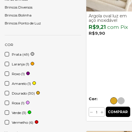
Brincos Diversos
Brincos Bolinha
Argola oval luz em
aço inoxidável
Brincos Ponto de Luz
R$9,21
com
Pix
R$9,90
COR
Prata (49)
Laranja (1)
Roxo (1)
Amarelo (1)
Dourado (30)
Cor:
Rosa (1)
Verde (3)
Vermelho (6)