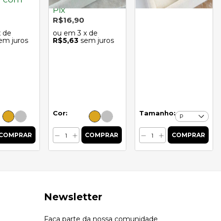
R$9,90
Pix
R$16,90
x de
3
x de
em juros
R$5,63
sem juros
Cor:
Tamanho:
Newsletter
Faça parte da nossa comunidade