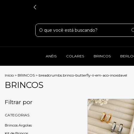
ANÉIS
COLARES
BRINCOS
BERLO
Início
>
BRINCOS
>
breadcrumbs.brinco-butterfly-ii-em-aco-inoxidavel
BRINCOS
Filtrar por
CATEGORIAS
Brincos Argolas
Kit de Brincos