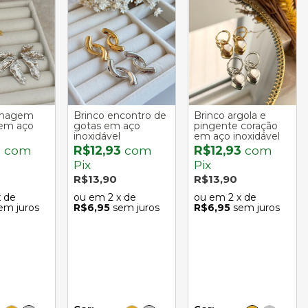
olhagem
Brinco encontro de
Brinco argola e
 em aço
gotas em aço
pingente coração
inoxidável
em aço inoxidável
3
com
R$12,93
com
R$12,93
com
Pix
Pix
R$13,90
R$13,90
x de
2
x de
2
x de
em juros
R$6,95
sem juros
R$6,95
sem juros