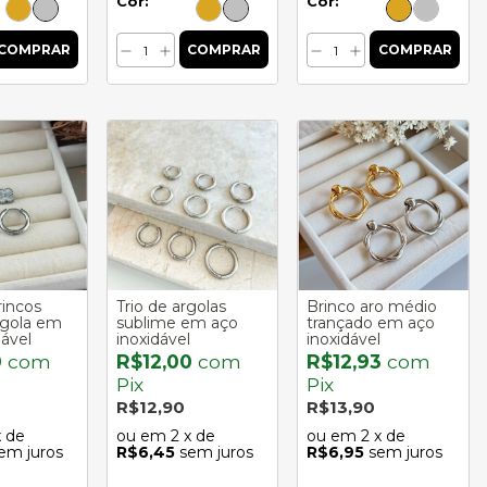
Cor:
Cor:
incos
Trio de argolas
Brinco aro médio
rgola em
sublime em aço
trançado em aço
dável
inoxidável
inoxidável
0
com
R$12,00
com
R$12,93
com
Pix
Pix
R$12,90
R$13,90
x de
2
x de
2
x de
em juros
R$6,45
sem juros
R$6,95
sem juros