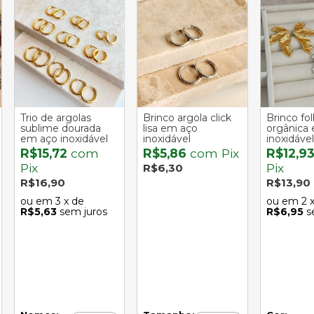
Trio de argolas
Brinco argola click
Brinco f
sublime dourada
lisa em aço
orgânica
em aço inoxidável
inoxidável
inoxidável
R$15,72
com
R$5,86
com
Pix
R$12,9
Pix
Pix
R$6,30
R$16,90
R$13,90
3
x de
2
R$5,63
sem juros
R$6,95
s