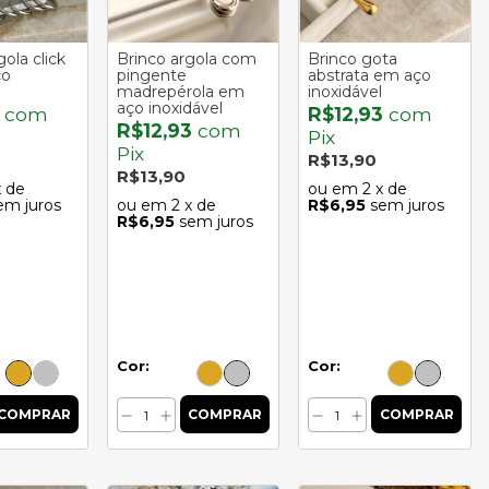
gola click
Brinco argola com
Brinco gota
ço
pingente
abstrata em aço
madrepérola em
inoxidável
aço inoxidável
2
com
R$12,93
com
R$12,93
com
Pix
Pix
R$13,90
R$13,90
x de
2
x de
em juros
2
x de
R$6,95
sem juros
R$6,95
sem juros
Cor:
Cor: