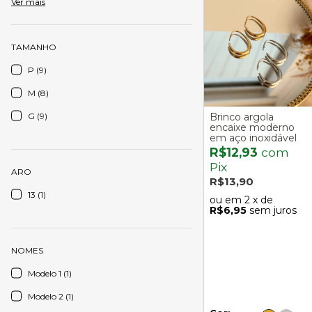
Ver mais
TAMANHO
P (9)
M (8)
G (9)
Brinco argola
encaixe moderno
em aço inoxidável
R$12,93
com
Pix
ARO
R$13,90
13 (1)
2
x de
R$6,95
sem juros
NOMES
Modelo 1 (1)
Modelo 2 (1)