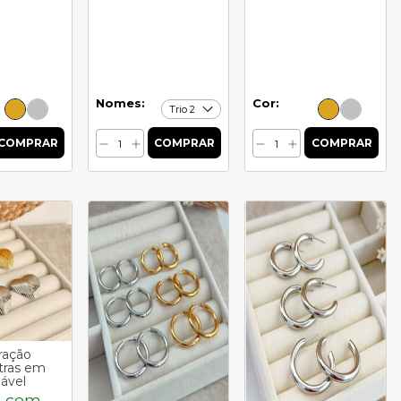
Nomes:
Cor:
ração
Trio de argolas max
Argola arco robusto
stras em
lisas em aço
em aço inoxidável
dável
inoxidável
R$9,21
com
Pix
3
com
R$15,72
com