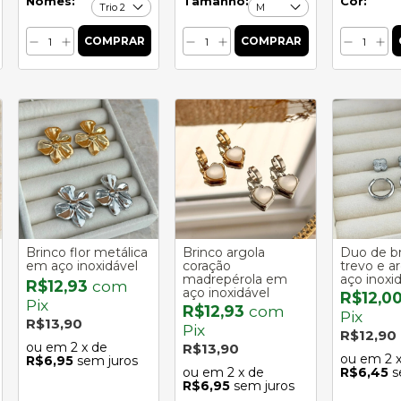
Nomes:
Tamanho:
Cor:
Brinco flor metálica
Brinco argola
Duo de br
em aço inoxidável
coração
trevo e a
madrepérola em
aço inoxi
R$12,93
com
aço inoxidável
R$12,0
Pix
R$12,93
com
Pix
R$13,90
Pix
R$12,90
2
x de
R$13,90
2
R$6,95
sem juros
2
x de
R$6,45
s
R$6,95
sem juros