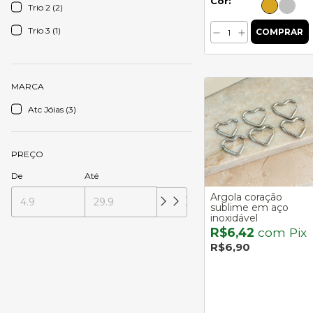
Cor:
Trio 2 (2)
Trio 3 (1)
MARCA
Atc Jóias (3)
PREÇO
De
Até
Argola coração
sublime em aço
inoxidável
R$6,42
com
Pix
R$6,90