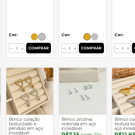
Cor:
Cor:
Cor:
Brinco coração
Brinco zircônia
Brinco co
texturizado e
redonda em aço
textura li
pêndulo em aço
inoxidável
aço inoxi
inoxidável
R$7,35
com
Pix
R$12,9