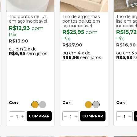
Trio pontos de luz
Trio de argolinhas
Trio de ar
em aço inoxidável
pontos de luz em
lisa em a
aço inoxidável
inoxidável
R$12,93
com
R$25,95
com
R$15,7
Pix
Pix
Pix
R$13,90
R$27,90
R$16,90
2
x de
4
x de
3
R$6,95
sem juros
R$6,98
sem juros
R$5,63
s
Cor:
Cor:
Cor: