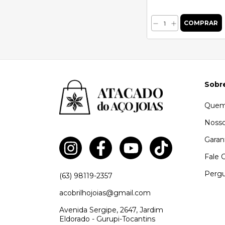
Sobr
Quem
Nosso
Garan
Fale 
Pergu
(63) 98119-2357
acobrilhojoias@gmail.com
Avenida Sergipe, 2647, Jardim
Eldorado - Gurupi-Tocantins