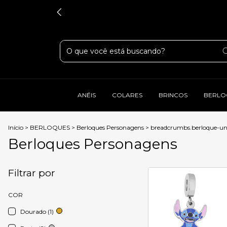
ANÉIS
COLARES
BRINCOS
BERLO
Início
>
BERLOQUES
>
Berloques Personagens
>
breadcrumbs.berloque-un
Berloques Personagens
Filtrar por
COR
Dourado (1)