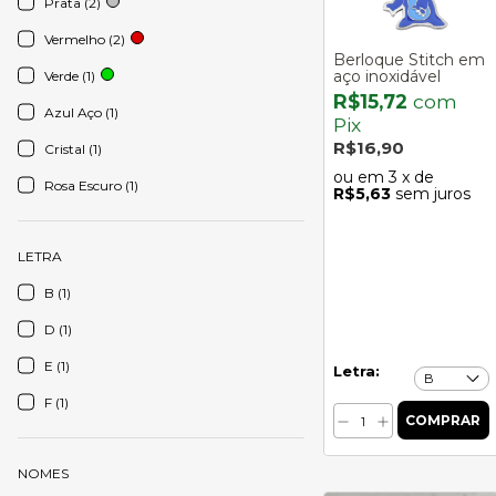
Prata (2)
Vermelho (2)
Berloque Stitch em
aço inoxidável
Verde (1)
R$15,72
com
Azul Aço (1)
Pix
R$16,90
Cristal (1)
3
x de
Rosa Escuro (1)
R$5,63
sem juros
LETRA
B (1)
D (1)
E (1)
Letra:
F (1)
NOMES