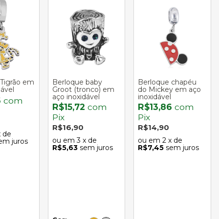
 Tigrão em
Berloque baby
Berloque chapéu
dável
Groot (tronco) em
do Mickey em aço
aço inoxidável
inoxidável
6
com
R$15,72
com
R$13,86
com
Pix
Pix
R$16,90
R$14,90
x de
3
x de
2
x de
em juros
R$5,63
sem juros
R$7,45
sem juros