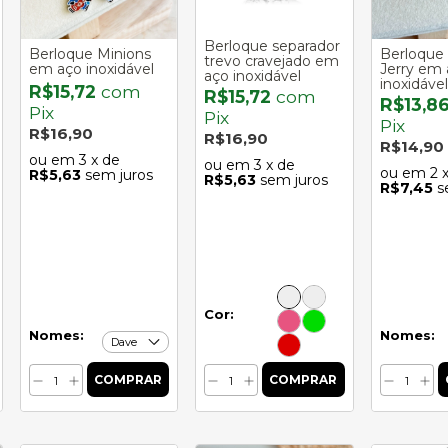
Berloque separador
Berloque Minions
Berloque
trevo cravejado em
em aço inoxidável
Jerry em 
aço inoxidável
inoxidável
R$15,72
com
R$15,72
com
R$13,8
Pix
Pix
Pix
R$16,90
R$16,90
R$14,90
3
x de
3
x de
2
R$5,63
sem juros
R$5,63
sem juros
R$7,45
s
Cor:
Nomes:
Nomes: