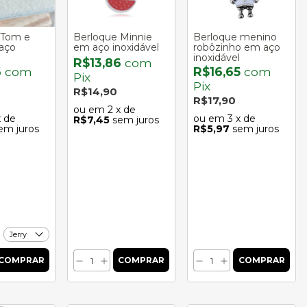
 Tom e
Berloque Minnie
Berloque menino
aço
em aço inoxidável
robôzinho em aço
inoxidável
R$13,86
com
6
com
R$16,65
com
Pix
Pix
R$14,90
R$17,90
2
x de
x de
3
x de
R$7,45
sem juros
em juros
R$5,97
sem juros