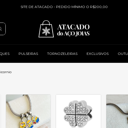
SITE DE ATACADO - PEDIDO MÍNIMO O R$200,00
QUES
PULSEIRAS
TORNOZELEIRAS
EXCLUSIVOS
OUTL
icornio