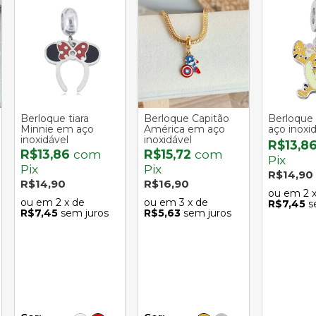
Berloque tiara
Berloque Capitão
Berloque
Minnie em aço
América em aço
aço inoxi
inoxidável
inoxidável
R$13,8
R$13,86
com
R$15,72
com
Pix
Pix
Pix
R$14,90
R$14,90
R$16,90
2
2
x de
3
x de
R$7,45
s
R$7,45
sem juros
R$5,63
sem juros