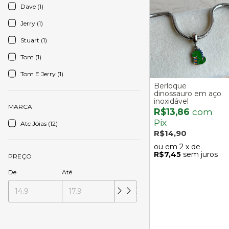
Dave (1)
Jerry (1)
Stuart (1)
Tom (1)
Tom E Jerry (1)
Berloque
dinossauro em aço
inoxidável
MARCA
R$13,86
com
Pix
Atc Jóias (12)
R$14,90
2
x de
R$7,45
sem juros
PREÇO
De
Até