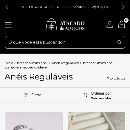
SITE DE ATACADO - PEDIDO MÍNIMO O R$200,00
0
Início
>
breadcrumbs.anel
>
Anéis Reguláveis
>
breadcrumbs.anel-
sorriso-em-aco-inoxidavel
Anéis Reguláveis
7 produtos
Ordenar por:
Filtrar
Mais vendidos