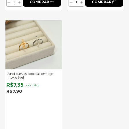
Anel curvas opostas em aço
inoxidável
R$7,35
com
Pix
R$7,90