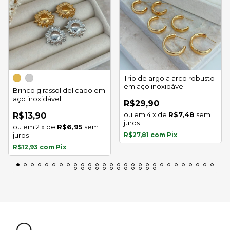
Trio de argola arco robusto
em aço inoxidável
Brinco girassol delicado em
aço inoxidável
R$29,90
4
x
de
R$7,48
sem
R$13,90
juros
2
x
de
R$6,95
sem
juros
R$27,81
com
Pix
R$12,93
com
Pix