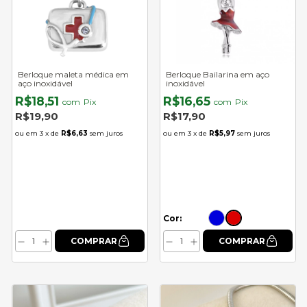
Berloque maleta médica em
Berloque Bailarina em aço
aço inoxidável
inoxidável
R$18,51
R$16,65
com
Pix
com
Pix
R$19,90
R$17,90
3
x de
R$6,63
sem juros
3
x de
R$5,97
sem juros
Cor: