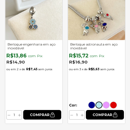
Berloque engenharia em aço
Berloque astronauta em aço
inoxidável
inoxidável
R$13,86
R$15,72
com
Pix
com
Pix
R$14,90
R$16,90
2
x de
R$7,45
sem juros
3
x de
R$5,63
sem juros
Cor: