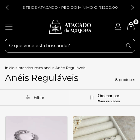
SITE DE ATACADO - PEDIDO MÍNIMO O R$200,00
0
Início
>
breadcrumbs.anel
>
Anéis Reguláveis
Anéis Reguláveis
8 produtos
Ordenar por:
Filtrar
Mais vendidos