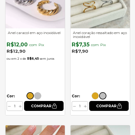
Anel caracol em aço inoxidável
Anel coração ressaltado em aço
inoxidável
R$12,00
R$7,35
com
Pix
com
Pix
R$12,90
R$7,90
2
x de
R$6,45
sem juros
Cor:
Cor: